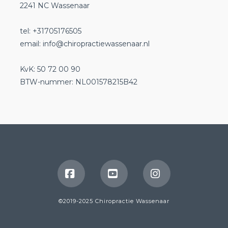
2241 NC Wassenaar
tel: +31705176505
email:
info@chiropractiewassenaar.nl
KvK: 50 72 00 90
BTW-nummer: NL001578215B42
Facebook
YouTube
Instagram
©2019-2025 Chiropractie Wassenaar