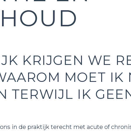
RHOUD
IJK KRIJGEN WE 
“WAAROM MOET IK
 TERWIJL IK GEE
ns in de praktijk terecht met acute of chroni